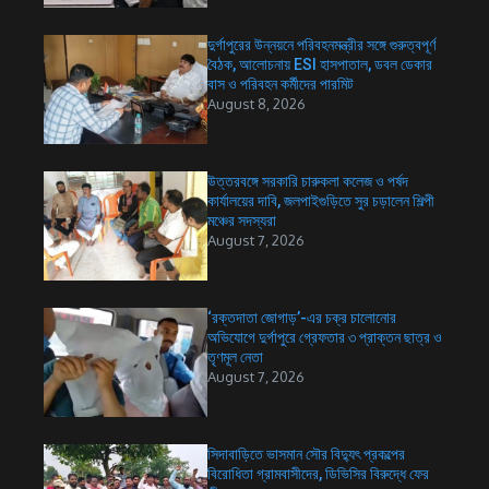
দুর্গাপুরের উন্নয়নে পরিবহনমন্ত্রীর সঙ্গে গুরুত্বপূর্ণ
বৈঠক, আলোচনায় ESI হাসপাতাল, ডবল ডেকার
বাস ও পরিবহন কর্মীদের পারমিট
August 8, 2026
উত্তরবঙ্গে সরকারি চারুকলা কলেজ ও পর্ষদ
কার্যালয়ের দাবি, জলপাইগুড়িতে সুর চড়ালেন শিল্পী
মঞ্চের সদস্যরা
August 7, 2026
‘রক্তদাতা জোগাড়’-এর চক্র চালোনোর
অভিযোগে দুর্গাপুরে গ্রেফতার ৩ প্রাক্তন ছাত্র ও
তৃণমূল নেতা
August 7, 2026
সিদাবাড়িতে ভাসমান সৌর বিদ্যুৎ প্রকল্পের
বিরোধিতা গ্রামবাসীদের, ডিভিসির বিরুদ্ধে ফের