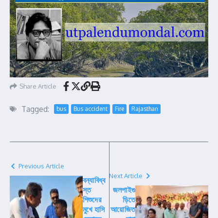
Share Article
Tagged:
bus
Bus accident
Fire
Rajasthan
Previous Article
Next Article
বন্যাবিধ্ব
স্ত
জলপাইগু
শিশুদের
ড়িতে
মুখে হাসি
আয়োজিত