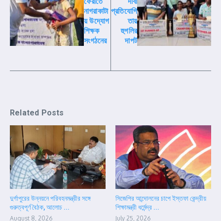
ফেরাতে
দাবা
নাগরাকাটা
প্রতিযোগি
য় উদ্যোগ
তায়
শিক্ষক
হুগলির
সংগঠনের
দাপট
Related Posts
দুর্গাপুরের উন্নয়নে পরিবহনমন্ত্রীর সঙ্গে
সিজেপির আন্দোলনের চাপে ইস্তফা কেন্দ্রীয়
গুরুত্বপূর্ণ বৈঠক, আলোচ ...
শিক্ষামন্ত্রী ধর্মেন্দ্র ...
August 8, 2026
July 25, 2026