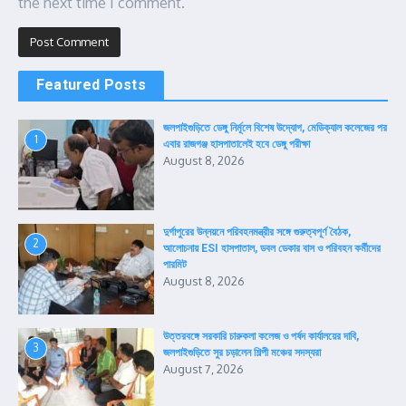
the next time I comment.
Featured Posts
জলপাইগুড়িতে ডেঙ্গু নির্মূলে বিশেষ উদ্যোগ, মেডিক্যাল কলেজের পর
1
এবার রাজগঞ্জ হাসপাতালেই হবে ডেঙ্গু পরীক্ষা
August 8, 2026
দুর্গাপুরের উন্নয়নে পরিবহনমন্ত্রীর সঙ্গে গুরুত্বপূর্ণ বৈঠক,
2
আলোচনায় ESI হাসপাতাল, ডবল ডেকার বাস ও পরিবহন কর্মীদের
পারমিট
August 8, 2026
উত্তরবঙ্গে সরকারি চারুকলা কলেজ ও পর্ষদ কার্যালয়ের দাবি,
3
জলপাইগুড়িতে সুর চড়ালেন শিল্পী মঞ্চের সদস্যরা
August 7, 2026