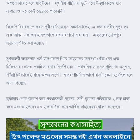
আগুনে ঘিরে ফেলে যাত্রীদের। স্থানীয় বাসিন্দারা ছুটে এসে উদ্ধারকাজে হাত
লাগালেও অনেকেই বেরোতে পারেননি।
বিজেপি বিধায়ক পোকরান পুরী জানিয়েছেন, ঘটনাস্থলেই ১৯ জন যাত্রীর মৃত্যু হয়
এবং আরও এক জন হাসপাতালে যাওয়ার পথে মারা যান। আহতদের যোধপুরে
স্থানান্তরিত করা হয়েছে।
মুখ্যমন্ত্রী ভজনলাল শর্মা হাসপাতাল গিয়ে আহতদের অবস্থা খোঁজ নেন এবং
চিকিৎসায় কোনও ত্রুটি না রাখার নির্দেশ দেন। প্রাথমিক তদন্তে পুলিশের অনুমান,
শর্টসার্কিট থেকেই বাসে আগুন লাগে। মাত্র পাঁচ দিন আগে বাসটি কেনা হয়েছিল বলে
জানা গিয়েছে।
দুর্ঘটনায় শোকপ্রকাশ করে প্রধানমন্ত্রী নরেন্দ্র মোদী মৃতদের পরিবারকে ২ লক্ষ টাকা
করে এবং আহতদের ৫০ হাজার টাকা করে আর্থিক সাহায্যের ঘোষণা করেছেন।