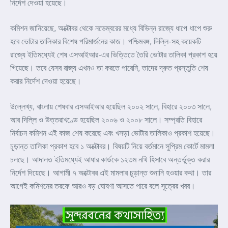
নির্দেশ দেওয়া হয়েছে।
কমিশন জানিয়েছে, অক্টোবর থেকে নভেম্বরের মধ্যে বিভিন্ন রাজ্যে ধাপে ধাপে শুরু
হবে ভোটার তালিকার বিশেষ পরিমার্জনের কাজ। পশ্চিমবঙ্গ, দিল্লি-সহ কয়েকটি
রাজ্যে ইতিমধ্যেই শেষ এসআইআর-এর ভিত্তিতে তৈরি ভোটার তালিকা প্রকাশ হয়ে
গিয়েছে। তবে যেসব রাজ্য এখনও তা করতে পারেনি, তাদের দ্রুত প্রস্তুতি শেষ
করার নির্দেশ দেওয়া হয়েছে।
উল্লেখ্য, বাংলায় শেষবার এসআইআর হয়েছিল ২০০২ সালে, বিহারে ২০০৩ সালে,
আর দিল্লি ও উত্তরাখণ্ডে হয়েছিল ২০০৬ ও ২০০৮ সালে। সম্প্রতি বিহারে
নির্বাচন কমিশন এই কাজ শেষ করেছে এবং খসড়া ভোটার তালিকাও প্রকাশ হয়েছে।
চূড়ান্ত তালিকা প্রকাশ হবে ১ অক্টোবর। বিষয়টি নিয়ে বর্তমানে সুপ্রিম কোর্টে মামলা
চলছে। আদালত ইতিমধ্যেই আধার কার্ডকে ১২তম নথি হিসাবে অন্তর্ভুক্ত করার
নির্দেশ দিয়েছে। আগামী ৭ অক্টোবর এই মামলার চূড়ান্ত শুনানি হওয়ার কথা। তার
আগেই কমিশনের তরফে আরও বড় ঘোষণা আসতে পারে বলে সূত্রের খবর।