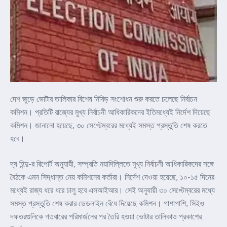
দেশ জুড়ে ভোটার তালিকার বিশেষ নিবিড় সংশোধন শুরু করতে চলেছে নির্বাচন
কমিশন। প্রতিটি রাজ্যের মুখ্য নির্বাচনী আধিকারিকদের ইতিমধ্যেই নির্দেশ দিয়েছে
কমিশন। জানানো হয়েছে, ৩০ সেপ্টেম্বরের মধ্যেই সমস্ত প্রস্তুতি শেষ করতে
হবে।
দ্য হিন্দু-র রিপোর্ট অনুযায়ী, সম্প্রতি নয়াদিল্লিতে মুখ্য নির্বাচনী আধিকারিকদের সঙ্গে
বৈঠকে এমন সিদ্ধান্ত নেয় কমিশনের কর্তারা। নির্দেশ দেওয়া হয়েছে, ১০-১৫ দিনের
মধ্যেই রাজ্য ধরে ধরে চালু হবে এসআইআর। সেই অনুযায়ী ৩০ সেপ্টেম্বরের মধ্যে
সমস্ত প্রস্তুতি শেষ করার ডেডলাইন বেঁধে দিয়েছে কমিশন। পাশাপাশি, সিইও
দফতরগুলিকে গতবারের পরিমার্জনের পর তৈরি হওয়া ভোটার তালিকাও প্রকাশের