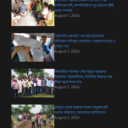
উত্তরবঙ্গে সরকারি চারুকলা কলেজ ও পর্ষদ
কার্যালয়ের দাবি, জলপাইগুড়িতে সুর চড়ালেন শিল্পী
মঞ্চের সদস্যরা
August 7, 2026
‘রক্তদাতা জোগাড়’-এর চক্র চালোনোর
অভিযোগে দুর্গাপুরে গ্রেফতার ৩ প্রাক্তন ছাত্র ও
তৃণমূল নেতা
August 7, 2026
সিদাবাড়িতে ভাসমান সৌর বিদ্যুৎ প্রকল্পের
বিরোধিতা গ্রামবাসীদের, ডিভিসির বিরুদ্ধে ফের
তীব্র আন্দোলনের ডাক
August 7, 2026
বার্নপুরে সেলের বিরুদ্ধে সাধারণ মানুষের জমি
দখলের অভিযোগ, আদালতের স্থগিতাদেশ
August 7, 2026