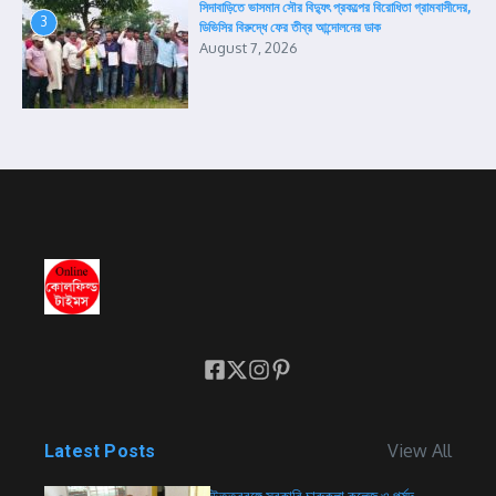
সিদাবাড়িতে ভাসমান সৌর বিদ্যুৎ প্রকল্পের বিরোধিতা গ্রামবাসীদের,
3
ডিভিসির বিরুদ্ধে ফের তীব্র আন্দোলনের ডাক
August 7, 2026
View All
Latest Posts