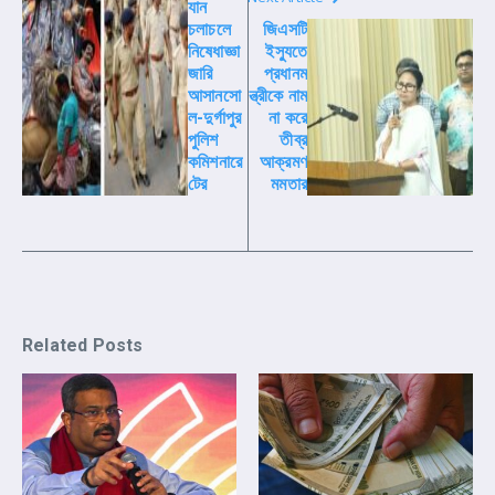
যান
চলাচলে
জিএসটি
নিষেধাজ্ঞা
ইস্যুতে
জারি
প্রধানম
আসানসো
ন্ত্রীকে নাম
ল-দুর্গাপুর
না করে
পুলিশ
তীব্র
কমিশনারে
আক্রমণ
টের
মমতার
Related Posts