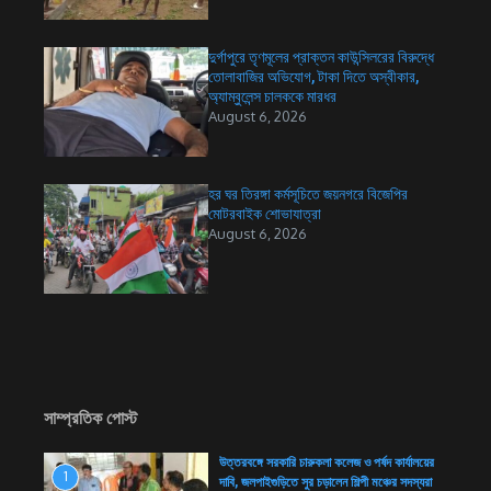
দুর্গাপুরে তৃণমূলের প্রাক্তন কাউন্সিলরের বিরুদ্ধে
তোলাবাজির অভিযোগ, টাকা দিতে অস্বীকার,
অ্যাম্বুলেন্স চালককে মারধর
August 6, 2026
হর ঘর তিরঙ্গা কর্মসূচিতে জয়নগরে বিজেপির
মোটরবাইক শোভাযাত্রা
August 6, 2026
সাম্প্রতিক পোস্ট
উত্তরবঙ্গে সরকারি চারুকলা কলেজ ও পর্ষদ কার্যালয়ের
1
দাবি, জলপাইগুড়িতে সুর চড়ালেন শিল্পী মঞ্চের সদস্যরা