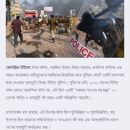
কোলফিল্ড টাইমস:
উমর খালিদ, শারজিল ইমাম, মিরান হায়দার, গুলফিশা ফাতিমা এবং
আরও কয়েকজন অভিযুক্তের জামিনের বিরোধিতা করে সুপ্রিম কোর্টে একটি হলফনামা
জমা দেওয়ার প্রস্তুতি নিচ্ছে দিল্লি পুলিশ। পুলিশের দাবি, ২০২০ সালের দিল্লি
দাঙ্গা কোনও আকস্মিক ঘটনা নয়, এটা ছিল একটি “সরকার পতনের ষড়যন্ত্র” —
দেশের শান্তি ও ভাবমূর্তি নষ্ট করার একটি পরিকল্পিত প্রচেষ্টা।
হলফনামায় বলা হয়েছে, এই হিংসার ঘটনা ছিল সুনিয়ন্ত্রিত ও পূর্বপরিকল্পিত, যার
উদ্দেশ্য ছিল ভারতের সার্বভৌমত্ব ও অখণ্ডতা নষ্ট করা এবং আন্তর্জাতিক মহলে
দেশের ভাবমূর্তি কলঙ্কিত করা।