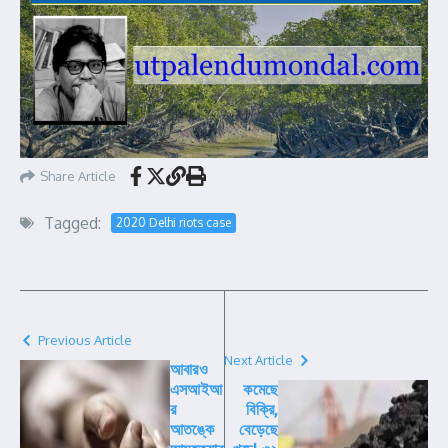
Share Article
Tagged:
2020 Delhi riots case
Previous Article
Next Article
আবারও
এসআইআ
কমেছে
র
বিক্রি,
আতঙ্কে
বেড়েছে