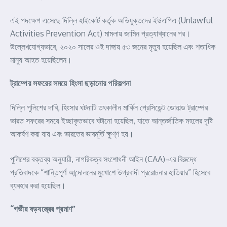
এই পদক্ষেপ এসেছে দিল্লি হাইকোর্ট কর্তৃক অভিযুক্তদের ইউএপিএ (Unlawful
Activities Prevention Act) মামলায় জামিন প্রত্যাখ্যানের পর।
উল্লেখযোগ্যভাবে, ২০২০ সালের ওই দাঙ্গায় ৫৩ জনের মৃত্যু হয়েছিল এবং শতাধিক
মানুষ আহত হয়েছিলেন।
ট্রাম্পের সফরের সময়ে হিংসা ছড়ানোর পরিকল্পনা
দিল্লি পুলিশের দাবি, হিংসার ঘটনাটি তৎকালীন মার্কিন প্রেসিডেন্ট ডোনাল্ড ট্রাম্পের
ভারত সফরের সময়ে ইচ্ছাকৃতভাবে ঘটানো হয়েছিল, যাতে আন্তর্জাতিক মহলের দৃষ্টি
আকর্ষণ করা যায় এবং ভারতের ভাবমূর্তি ক্ষুণ্ণ হয়।
পুলিশের বক্তব্য অনুযায়ী, নাগরিকত্ব সংশোধনী আইন (CAA)-এর বিরুদ্ধে
প্রতিবাদকে “শান্তিপূর্ণ আন্দোলনের মুখোশে উগ্রবাদী প্ররোচনার হাতিয়ার” হিসেবে
ব্যবহার করা হয়েছিল।
“গভীর ষড়যন্ত্রের প্রমাণ”