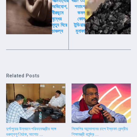
আত্মহত্যার
খরচ! ৩২
অভিযোগ,
শতাংশ
বীরভূমে
কমল
বৃদ্ধের
কোল
মৃত্যু ঘিরে
ইন্ডিয়ার
চাঞ্চল্য
মুনাফা
Related Posts
দুর্গাপুরের উন্নয়নে পরিবহনমন্ত্রীর সঙ্গে
সিজেপির আন্দোলনের চাপে ইস্তফা কেন্দ্রীয়
গুরুত্বপূর্ণ বৈঠক, আলোচ ...
শিক্ষামন্ত্রী ধর্মেন্দ্র ...