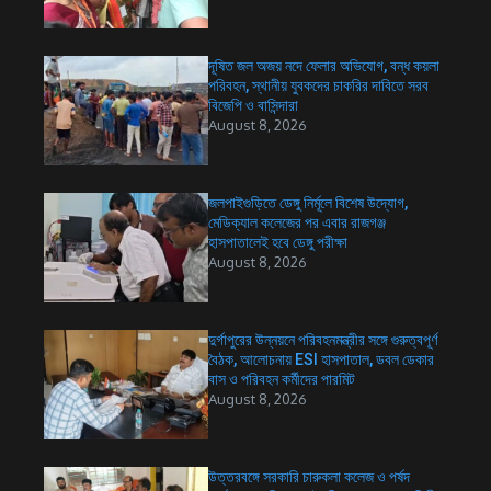
দূষিত জল অজয় নদে ফেলার অভিযোগ, বন্ধ কয়লা
পরিবহন, স্থানীয় যুবকদের চাকরির দাবিতে সরব
বিজেপি ও বাসিন্দারা
August 8, 2026
জলপাইগুড়িতে ডেঙ্গু নির্মূলে বিশেষ উদ্যোগ,
মেডিক্যাল কলেজের পর এবার রাজগঞ্জ
হাসপাতালেই হবে ডেঙ্গু পরীক্ষা
August 8, 2026
দুর্গাপুরের উন্নয়নে পরিবহনমন্ত্রীর সঙ্গে গুরুত্বপূর্ণ
বৈঠক, আলোচনায় ESI হাসপাতাল, ডবল ডেকার
বাস ও পরিবহন কর্মীদের পারমিট
August 8, 2026
উত্তরবঙ্গে সরকারি চারুকলা কলেজ ও পর্ষদ