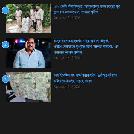
২৩০ কেজি গাঁজা উদ্ধার, আন্তঃরাজ্য মাদক চক্রের মূল
1
পান্ডা সহ গ্রেফতার ৩, তদন্তে পুলিশ
August 5, 2026
অস্ত্র-কয়লার অন্ধকার সাম্রাজ্যে বড় ধাক্কা,
2
এসটিএফের জালে কুখ্যাত কয়লা মাফিয়া সামশের, খনি
এলাকায় ব্যাপক চাঞ্চল্য
August 5, 2026
বন্ধ ইটভাঁটায় ৪৮ লক্ষ টাকার হদিস, দুর্গাপুরে পুলিশের
3
অভিযানে চাঞ্চল্য, বাড়ছে রহস্য
August 5, 2026