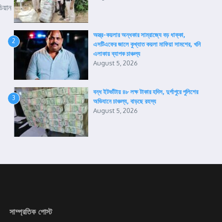
িয়ান
অস্ত্র-কয়লার অন্ধকার সাম্রাজ্যে বড় ধাক্কা,
2
এসটিএফের জালে কুখ্যাত কয়লা মাফিয়া সামশের, খনি
এলাকায় ব্যাপক চাঞ্চল্য
August 5, 2026
বন্ধ ইটভাঁটায় ৪৮ লক্ষ টাকার হদিস, দুর্গাপুরে পুলিশের
3
অভিযানে চাঞ্চল্য, বাড়ছে রহস্য
August 5, 2026
সাম্প্রতিক পোস্ট