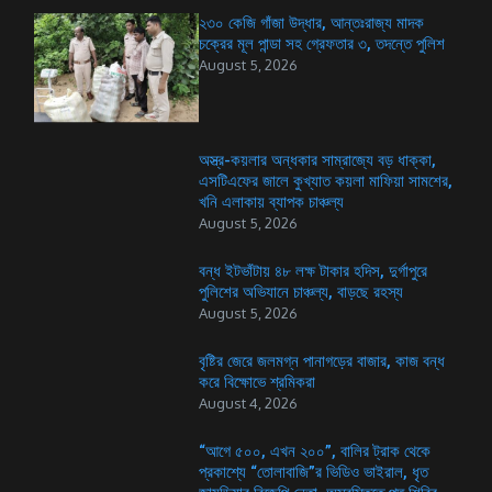
২৩০ কেজি গাঁজা উদ্ধার, আন্তঃরাজ্য মাদক
চক্রের মূল পান্ডা সহ গ্রেফতার ৩, তদন্তে পুলিশ
August 5, 2026
অস্ত্র-কয়লার অন্ধকার সাম্রাজ্যে বড় ধাক্কা,
এসটিএফের জালে কুখ্যাত কয়লা মাফিয়া সামশের,
খনি এলাকায় ব্যাপক চাঞ্চল্য
August 5, 2026
বন্ধ ইটভাঁটায় ৪৮ লক্ষ টাকার হদিস, দুর্গাপুরে
পুলিশের অভিযানে চাঞ্চল্য, বাড়ছে রহস্য
August 5, 2026
বৃষ্টির জেরে জলমগ্ন পানাগড়ের বাজার, কাজ বন্ধ
করে বিক্ষোভে শ্রমিকরা
August 4, 2026
“আগে ৫০০, এখন ২০০”, বালির ট্রাক থেকে
প্রকাশ্যে “তোলাবাজি”র ভিডিও ভাইরাল, ধৃত