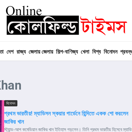
তা
দেশ
রাজ্য
জেলায় জেলায়
শিল্প-বাণিজ্য
খেলা
বিশ্ব
বিনোদন
প্রবন্
Khan
বিনোদন
প্রথম ভারতীয়! ম্যাডিসন স্কয়ার গার্ডেনে হিন্দিতে একক শো করলেন
জাকির খান
স্ট্যান্ড-আপ কমেডিয়ান জাকির খান ইতিহাস গড়লেন। তিনি প্রথম ভারতীয় হিসেবে ম্যাড