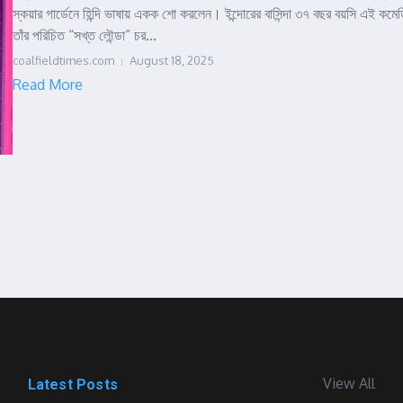
স্কয়ার গার্ডেনে হিন্দি ভাষায় একক শো করলেন। ইন্দোরের বাসিন্দা ৩৭ বছর বয়সি এই কমেড
তাঁর পরিচিত “সখ্ত লৌন্ডা” চর...
coalfieldtimes.com
August 18, 2025
Read More
View All
Latest Posts