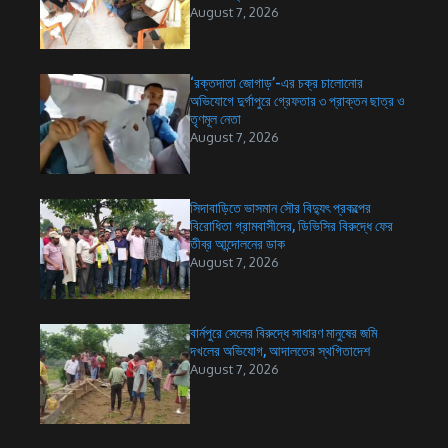
August 7, 2026
‘রক্তদাতা জোগাড়’-এর চক্র চালোনোর
অভিযোগে দুর্গাপুরে গ্রেফতার ৩ প্রাক্তন ছাত্র ও
তৃণমূল নেতা
August 7, 2026
সিদাবাড়িতে ভাসমান সৌর বিদ্যুৎ প্রকল্পের
বিরোধিতা গ্রামবাসীদের, ডিভিসির বিরুদ্ধে ফের
তীব্র আন্দোলনের ডাক
August 7, 2026
বার্নপুরে সেলের বিরুদ্ধে সাধারণ মানুষের জমি
দখলের অভিযোগ, আদালতের স্থগিতাদেশ
August 7, 2026