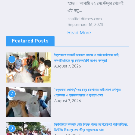
হচ্ছে। আগামী ২২ সেপ্টেম্বর থেকেই
এই নতু...
coalfieldtimes.com
September 16, 2025
Read More
Featured Posts
উত্তরবঙ্গে সরকারি চারুকলা কলেজ ও পর্ষদ কার্যালয়ের দাবি,
1
জলপাইগুড়িতে সুর চড়ালেন শিল্পী মঞ্চের সদস্যরা
August 7, 2026
‘রক্তদাতা জোগাড়’-এর চক্র চালোনোর অভিযোগে দুর্গাপুরে
2
গ্রেফতার ৩ প্রাক্তন ছাত্র ও তৃণমূল নেতা
August 7, 2026
সিদাবাড়িতে ভাসমান সৌর বিদ্যুৎ প্রকল্পের বিরোধিতা গ্রামবাসীদের,
3
ডিভিসির বিরুদ্ধে ফের তীব্র আন্দোলনের ডাক