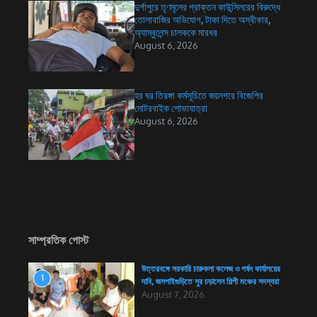
দুর্গাপুরে তৃণমূলের প্রাক্তন কাউন্সিলরের বিরুদ্ধে
তোলাবাজির অভিযোগ, টাকা দিতে অস্বীকার,
অ্যাম্বুলেন্স চালককে মারধর
August 6, 2026
হর ঘর তিরঙ্গা কর্মসূচিতে জয়নগরে বিজেপির
মোটরবাইক শোভাযাত্রা
August 6, 2026
সাম্প্রতিক পোস্ট
উত্তরবঙ্গে সরকারি চারুকলা কলেজ ও পর্ষদ কার্যালয়ের
1
দাবি, জলপাইগুড়িতে সুর চড়ালেন শিল্পী মঞ্চের সদস্যরা
August 7, 2026