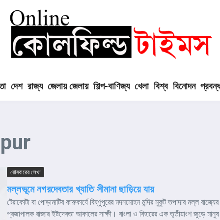
তা
দেশ
রাজ্য
জেলায় জেলায়
শিল্প-বাণিজ্য
খেলা
বিশ্ব
বিনোদন
প্রবন্
upur
রোববারের লেখা
মল্লভূমে নগরদেবতার খ্যাতি সীমানা ছাড়িয়ে যায়
টেরাকোটা বা পোড়ামাটির কারুকার্যে বিষ্ণুপুরের মদনমোহন মন্দির মুকুট তপাদার মল্ল রাজ্যের
প্রজাপালক রাজার ইষ্টদেবতা আকালের সাক্ষী। বাংলা ও বিহারের এক তৃতীয়াংশ জুড়ে মানু