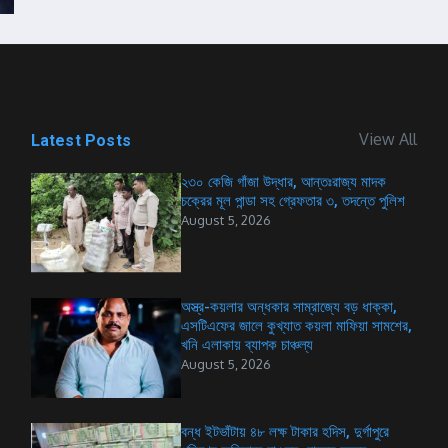
View All
Latest Posts
২৩০ কেজি গাঁজা উদ্ধার, আন্তঃরাজ্য মাদক
চক্রের মূল পান্ডা সহ গ্রেফতার ৩, তদন্তে পুলিশ
August 5, 2026
অস্ত্র-কয়লার অন্ধকার সাম্রাজ্যে বড় ধাক্কা,
এসটিএফের জালে কুখ্যাত কয়লা মাফিয়া সামশের,
খনি এলাকায় ব্যাপক চাঞ্চল্য
August 5, 2026
বন্ধ ইটভাঁটায় ৪৮ লক্ষ টাকার হদিস, দুর্গাপুরে