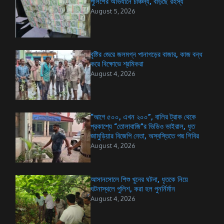
পুলিশের অভিযানে চাঞ্চল্য, বাড়ছে রহস্য
August 5, 2026
বৃষ্টির জেরে জলমগ্ন পানাগড়ের বাজার, কাজ বন্ধ
করে বিক্ষোভে শ্রমিকরা
August 4, 2026
“আগে ৫০০, এখন ২০০”, বালির ট্রাক থেকে
প্রকাশ্যে “তোলাবাজি”র ভিডিও ভাইরাল, ধৃত
জামুড়িয়ার বিজেপি নেতা, অস্বস্তিতে পদ্ম শিবির
August 4, 2026
আসানসোলে শিশু খুনের ঘটনা, ধৃতকে নিয়ে
ঘটনাস্থলে পুলিশ, করা হল পুনর্নির্মান
August 4, 2026