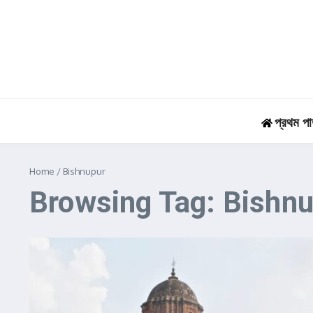
Skip to content
প্রথম পা
Home
/
Bishnupur
Browsing Tag: Bishn