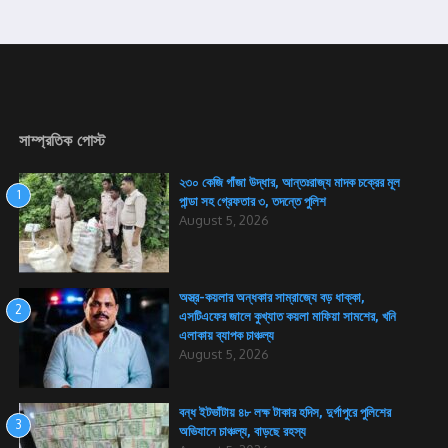
সাম্প্রতিক পোস্ট
২৩০ কেজি গাঁজা উদ্ধার, আন্তঃরাজ্য মাদক চক্রের মূল
1
পান্ডা সহ গ্রেফতার ৩, তদন্তে পুলিশ
August 5, 2026
অস্ত্র-কয়লার অন্ধকার সাম্রাজ্যে বড় ধাক্কা,
2
এসটিএফের জালে কুখ্যাত কয়লা মাফিয়া সামশের, খনি
এলাকায় ব্যাপক চাঞ্চল্য
August 5, 2026
বন্ধ ইটভাঁটায় ৪৮ লক্ষ টাকার হদিস, দুর্গাপুরে পুলিশের
3
অভিযানে চাঞ্চল্য, বাড়ছে রহস্য