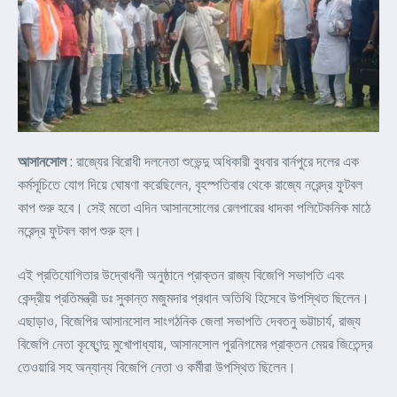
আসানসোল
: রাজ্যের বিরোধী দলনেতা শুভেন্দু অধিকারী বুধবার বার্নপুরে দলের এক
কর্মসূচিতে যোগ দিয়ে ঘোষণা করেছিলেন, বৃহস্পতিবার থেকে রাজ্যে নরেন্দ্র ফুটবল
কাপ শুরু হবে। সেই মতো এদিন আসানসোলের রেলপারের ধাদকা পলিটেকনিক মাঠে
নরেন্দ্র ফুটবল কাপ শুরু হল।
এই প্রতিযোগিতার উদ্বোধনী অনুষ্ঠানে প্রাক্তন রাজ্য বিজেপি সভাপতি এবং
কেন্দ্রীয় প্রতিমন্ত্রী ডঃ সুকান্ত মজুমদার প্রধান অতিথি হিসেবে উপস্থিত ছিলেন।
এছাড়াও, বিজেপির আসানসোল সাংগঠনিক জেলা সভাপতি দেবতনু ভট্টাচার্য, রাজ্য
বিজেপি নেতা কৃষ্ণেন্দু মুখোপাধ্যায়, আসানসোল পুরনিগমের প্রাক্তন মেয়র জিতেন্দ্র
তেওয়ারি সহ অন্যান্য বিজেপি নেতা ও কর্মীরা উপস্থিত ছিলেন।