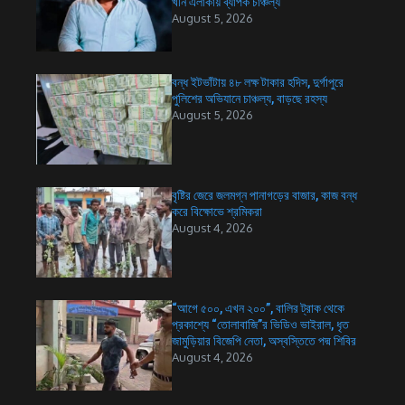
খনি এলাকায় ব্যাপক চাঞ্চল্য
August 5, 2026
বন্ধ ইটভাঁটায় ৪৮ লক্ষ টাকার হদিস, দুর্গাপুরে
পুলিশের অভিযানে চাঞ্চল্য, বাড়ছে রহস্য
August 5, 2026
বৃষ্টির জেরে জলমগ্ন পানাগড়ের বাজার, কাজ বন্ধ
করে বিক্ষোভে শ্রমিকরা
August 4, 2026
“আগে ৫০০, এখন ২০০”, বালির ট্রাক থেকে
প্রকাশ্যে “তোলাবাজি”র ভিডিও ভাইরাল, ধৃত
জামুড়িয়ার বিজেপি নেতা, অস্বস্তিতে পদ্ম শিবির
August 4, 2026