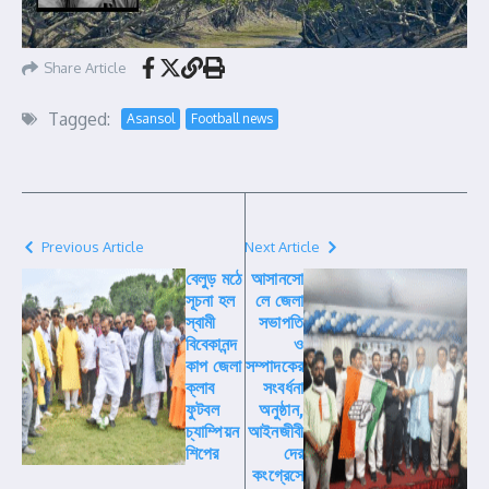
Share Article
Tagged:
Asansol
Football news
Previous Article
Next Article
বেলুড় মঠে
আসানসো
সূচনা হল
লে জেলা
স্বামী
সভাপতি
বিবেকানন্দ
ও
কাপ জেলা
সম্পাদকের
ক্লাব
সংবর্ধনা
ফুটবল
অনুষ্ঠান,
চ্যাম্পিয়ন
আইনজীবী
শিপের
দের
কংগ্রেসে