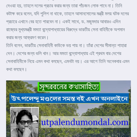
দেওয়া হয়, তাহলে দলের প্রচার করার জন্য তারা পাঁচজন লোক পাবে না। তিনি
কটাক্ষ করে বলেন, যদি পুলিশ না থাকে, তাহলে আসানসোলের মন্ত্রী মলয় ঘটক দলের
প্রচারে এখানে বের হতে পারবেন না। একই সাথে, ড. মজুমদার আবারও এদিন
রাজ্যের মুখ্যমন্ত্রী মমতা বন্দ্যোপাধ্যায়ের বিরুদ্ধে ভারতীয় সেনা বাহিনীকে অপমান
করার জন্য আক্রমণ করেন।
তিনি বলেন, ভারতীয় সেনাবাহিনী কাউকে ভয় পায় না। তাঁরা দেশের সীমান্ত পাহারা
দেন। দেশের জন্য গুলি খান। আর মমতা বন্দ্যোপাধ্যায় এই প্রথম বার দেশের
সেনাবাহিনীকে নিয়ে এমন কথা বলছেন, এমনটা নয়। এর আগে তিনি অনেকবার এমন
কথা বলছেন।