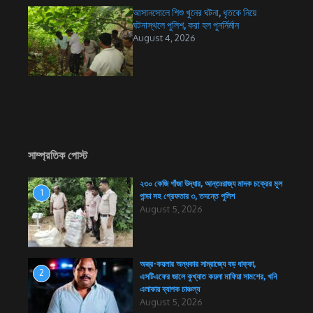
আসানসোলে শিশু খুনের ঘটনা, ধৃতকে নিয়ে
ঘটনাস্থলে পুলিশ, করা হল পুনর্নির্মান
August 4, 2026
সাম্প্রতিক পোস্ট
২৩০ কেজি গাঁজা উদ্ধার, আন্তঃরাজ্য মাদক চক্রের মূল
1
পান্ডা সহ গ্রেফতার ৩, তদন্তে পুলিশ
August 5, 2026
অস্ত্র-কয়লার অন্ধকার সাম্রাজ্যে বড় ধাক্কা,
2
এসটিএফের জালে কুখ্যাত কয়লা মাফিয়া সামশের, খনি
এলাকায় ব্যাপক চাঞ্চল্য
August 5, 2026