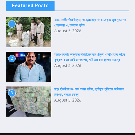
Featured Posts
২৩০ কেজি গাঁজা উদ্ধার, আন্তঃরাজ্য মাদক চক্রের মূল পান্ডা সহ
1
গ্রেফতার ৩, তদন্তে পুলিশ
August 5, 2026
অস্ত্র-কয়লার অন্ধকার সাম্রাজ্যে বড় ধাক্কা, এসটিএফের জালে
2
কুখ্যাত কয়লা মাফিয়া সামশের, খনি এলাকায় ব্যাপক চাঞ্চল্য
August 5, 2026
বন্ধ ইটভাঁটায় ৪৮ লক্ষ টাকার হদিস, দুর্গাপুরে পুলিশের অভিযানে
3
চাঞ্চল্য, বাড়ছে রহস্য
August 5, 2026