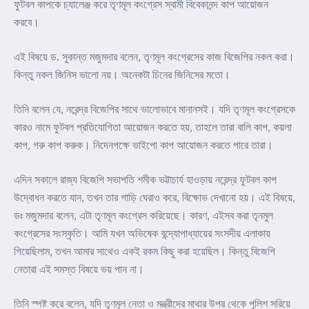
ফুটবল কাপকে চ্যালেঞ্জ করে তৃণমূল কংগ্রেস স্বামী বিবেকানন্দ কাপ আয়োজন
করবে।
এই বিষয়ে ড. সুকান্ত মজুমদার বলেন, তৃণমূল কংগ্রেসের কাজ বিজেপির নকল করা।
কিন্তু নকল জিনিস ভালো নয়। অনেকটা চিনের জিনিসের মতো।
তিনি বলেন যে, নরেন্দ্র বিজেপির সাথে ভালোভাবে মানানসই। যদি তৃণমূল কংগ্রেসকে
কারও নামে ফুটবল প্রতিযোগিতা আয়োজন করতে হয়, তাহলে তারা বালি কাপ, কয়লা
কাপ, গরু কাপ করুক। নিদেনপক্ষে ভাইপো কাপ আয়োজন করতে পারে তারা।
এদিন সকালে রাজ্য বিজেপি সভাপতি শমীক ভট্টাচার্য হাওড়ায় নরেন্দ্র ফুটবল কাপ
উদ্বোধন করতে যান, তখন তার গাড়ি ঘেরাও করে, বিক্ষোভ দেখানো হয়। এই বিষয়ে,
ডঃ মজুমদার বলেন, এটা তৃণমূল কংগ্রেস করিয়েছে। কারণ, এইসব করা তৃনমুল
কংগ্রেসের সংস্কৃতি। আমি যখন অভিষেক বন্দ্যোপাধ্যায়ের সংসদীয় এলাকায়
গিয়েছিলাম, তখন আমার সাথেও একই রকম কিছু করা হয়েছিল। কিন্তু বিজেপি
নেতারা এই সমস্ত বিষয়ে ভয় পান না।
তিনি স্পষ্ট করে বলেন, যদি তৃণমূল নেতা ও মন্ত্রীদের মাথার উপর থেকে পুলিশ সরিয়ে