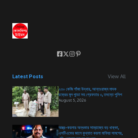
View All
Latest Posts
২৩০ কেজি গাঁজা উদ্ধার, আন্তঃরাজ্য মাদক
চক্রের মূল পান্ডা সহ গ্রেফতার ৩, তদন্তে পুলিশ
August 5, 2026
অস্ত্র-কয়লার অন্ধকার সাম্রাজ্যে বড় ধাক্কা,
এসটিএফের জালে কুখ্যাত কয়লা মাফিয়া সামশের,