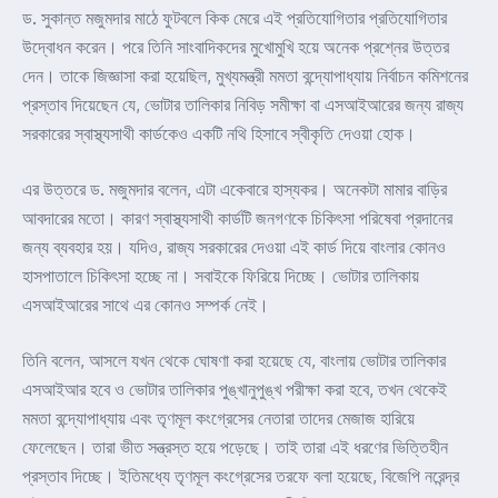
ড. সুকান্ত মজুমদার মাঠে ফুটবলে কিক মেরে এই প্রতিযোগিতার প্রতিযোগিতার
উদ্বোধন করেন। পরে তিনি সাংবাদিকদের মুখোমুখি হয়ে অনেক প্রশ্নের উত্তর
দেন। তাকে জিজ্ঞাসা করা হয়েছিল, মুখ্যমন্ত্রী মমতা বন্দ্যোপাধ্যায় নির্বাচন কমিশনের
প্রস্তাব দিয়েছেন যে, ভোটার তালিকার নিবিড় সমীক্ষা বা এসআইআরের জন্য রাজ্য
সরকারের স্বাস্থ্যসাথী কার্ডকেও একটি নথি হিসাবে স্বীকৃতি দেওয়া হোক।
এর উত্তরে ড. মজুমদার বলেন, এটা একেবারে হাস্যকর। অনেকটা মামার বাড়ির
আবদারের মতো। কারণ স্বাস্থ্যসাথী কার্ডটি জনগণকে চিকিৎসা পরিষেবা প্রদানের
জন্য ব্যবহার হয়। যদিও, রাজ্য সরকারের দেওয়া এই কার্ড দিয়ে বাংলার কোনও
হাসপাতালে চিকিৎসা হচ্ছে না। সবাইকে ফিরিয়ে দিচ্ছে। ভোটার তালিকায়
এসআইআরের সাথে এর কোনও সম্পর্ক নেই।
তিনি বলেন, আসলে যখন থেকে ঘোষণা করা হয়েছে যে, বাংলায় ভোটার তালিকার
এসআইআর হবে ও ভোটার তালিকার পুঙ্খানুপুঙ্খ পরীক্ষা করা হবে, তখন থেকেই
মমতা বন্দ্যোপাধ্যায় এবং তৃণমূল কংগ্রেসের নেতারা তাদের মেজাজ হারিয়ে
ফেলেছেন। তারা ভীত সন্ত্রস্ত হয়ে পড়েছে। তাই তারা এই ধরণের ভিত্তিহীন
প্রস্তাব দিচ্ছে। ইতিমধ্যে তৃণমূল কংগ্রেসের তরফে বলা হয়েছে, বিজেপি নরেন্দ্র