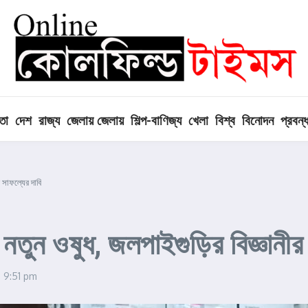
তা
দেশ
রাজ্য
জেলায় জেলায়
শিল্প-বাণিজ্য
খেলা
বিশ্ব
বিনোদন
প্রবন্
র সাফল্যের দাবি
ি নতুন ওষুধ, জলপাইগুড়ির বিজ্ঞানীর
5
9:51 pm