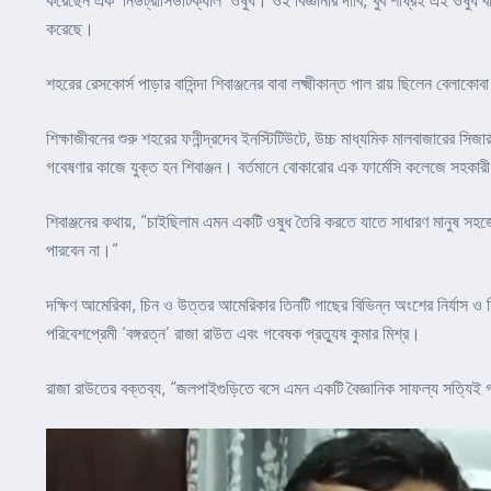
করেছেন এক ‘নিউট্রাসিউটিক্যাল’ ওষুধ। ওই বিজ্ঞানীর দাবি, খুব শীঘ্রই এই ওষুধ
করেছে।
শহরের রেসকোর্স পাড়ার বাসিন্দা শিবাঞ্জনের বাবা লক্ষ্মীকান্ত পাল রায় ছিলেন বেল
শিক্ষাজীবনের শুরু শহরের ফনীন্দ্রদেব ইনস্টিটিউটে, উচ্চ মাধ্যমিক মালবাজারের 
গবেষণার কাজে যুক্ত হন শিবাঞ্জন। বর্তমানে বোকারোর এক ফার্মেসি কলেজে সহকারী অ
শিবাঞ্জনের কথায়, “চাইছিলাম এমন একটি ওষুধ তৈরি করতে যাতে সাধারণ মানুষ সহজে
পারবেন না।”
দক্ষিণ আমেরিকা, চিন ও উত্তর আমেরিকার তিনটি গাছের বিভিন্ন অংশের নির্যাস ও
পরিবেশপ্রেমী ‘বঙ্গরত্ন’ রাজা রাউত এবং গবেষক প্রত্যুষ কুমার মিশ্র।
রাজা রাউতের বক্তব্য, “জলপাইগুড়িতে বসে এমন একটি বৈজ্ঞানিক সাফল্য সত্যিই গ