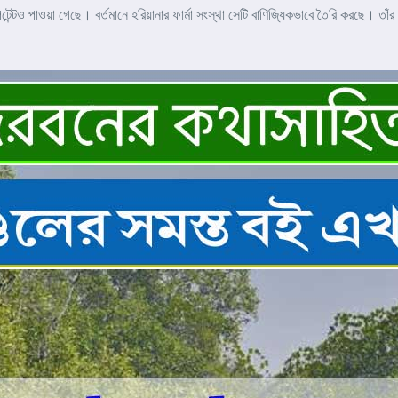
ট পেটেন্টও পাওয়া গেছে। বর্তমানে হরিয়ানার ফার্মা সংস্থা সেটি বাণিজ্যিকভাবে তৈরি করছে। ত