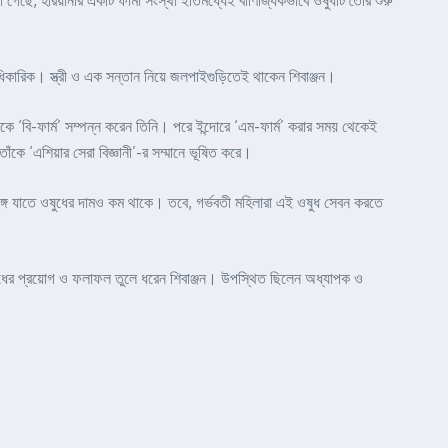
ছে, হরিয়ানার একটি ফার্মা সংস্থা ইতিমধ্যেই বাণিজ্যিকভাবে ওষুধটি তৈরি শুরু
স আধিকারিক। স্ত্রী ও এক সন্তান নিয়ে জলপাইগুড়িতেই থাকেন শিবাঞ্জন।
কে ‘বি-ফার্ম’ সম্পন্ন করেন তিনি। পরে ইন্দোরে ‘এম-ফার্ম’ করার সময় থেকেই
ঁকে ‘এশিয়ার সেরা বিজ্ঞানী’-র সম্মানে ভূষিত করে।
সঙ্গে যাতে ওষুধের দামও কম থাকে। তবে, গর্ভবতী মহিলারা এই ওষুধ সেবন করতে
ওষুধের প্রয়োগ ও ফলাফল তুলে ধরেন শিবাঞ্জন। উপস্থিত ছিলেন অধ্যাপক ও