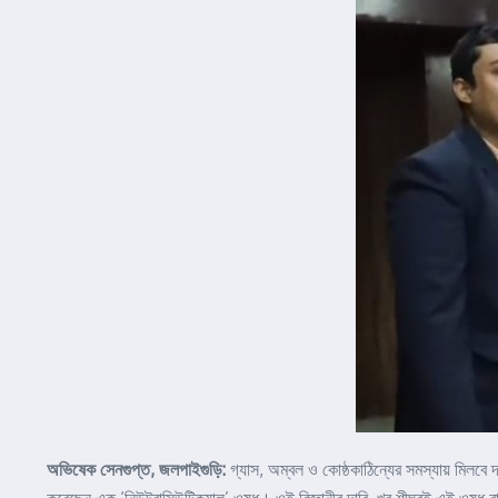
অভিষেক সেনগুপ্ত, জলপাইগুড়ি:
গ্যাস, অম্বল ও কোষ্ঠকাঠিন্যের সমস্যায় মিলবে 