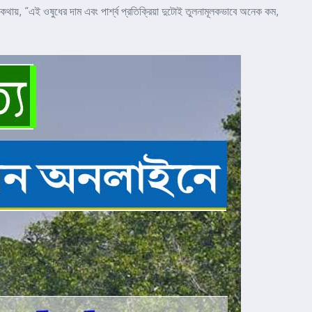
াঁর কথায়, “এই ওষুধের দাম এবং পার্শ্ব প্রতিক্রিয়া দুটোই তুলনামূলকভাবে অনেক কম,