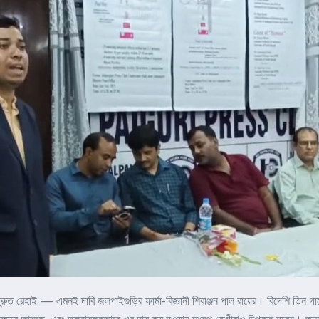
দ্রুত রেহাই — এমনই দাবি জলপাইগুড়ির ফার্মা-বিজ্ঞানী শিবাঞ্জন পাল রায়ের। বিদেশি তিন গ