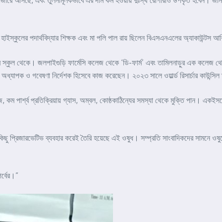
 বাজারে আসছে, এবং তুলনামূলকভাবে এর দাম কম হওয়ায় দুঃস্থ রোগীরাও উপকৃত হবেন। জানা গে
াকোবা হাইস্কুলের পদার্থবিদ্যার শিক্ষক এবং মা পলি পাল রায় ছিলেন বিএসএনএলের অ্যাকাউন্ট
সিজার স্কুল থেকে। জলপাইগুড়ি ফার্মেসি কলেজ থেকে ‘ডি-ফার্ম’ এবং তামিলনাড়ুর এক কলেজ থে
ধ্যাপক ও গবেষণা নির্দেশক হিসেবে কাজ করেছেন। ২০২৩ সালে ওয়ার্ল্ড রিসার্চার কাউন্সিল তা
, কম পার্শ্ব প্রতিক্রিয়ায় গ্যাস, অম্বল, কোষ্ঠকাঠিন্যের সমস্যা থেকে মুক্তি পান। একই
 কিছু প্রিজারভেটিভ ব্যবহার করেই তৈরি হয়েছে এই ওষুধ। সম্প্রতি সাংবাদিকদের সামনে 
র্বের।”