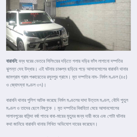
বারাবনি:
বন্ধ ঘরের ভেতরে সিলিংয়ের দড়িতে গলায় দড়ির ফাঁস লাগানো দম্পতির
ঝুলন্ত দেহ উদ্ধার। এই ঘটনায় চাঞ্চল্য ছড়িয়ে পড়ে আসানসোলের বারাবনি থানার
জামগ্রাম গ্রাম পঞ্চায়েতের রসুনপুর গ্রামে। মৃত দম্পতির নাম- নির্মল মণ্ডল (৪৫)
ও জ্যোৎস্না মণ্ডল ৩৭)।
বারাবনি থানার পুলিশ আটক করেছে নির্মল মণ্ডলের দাদা উত্তম মণ্ডল, বৌদি পুতুল
মণ্ডল ও তাদের ছেলে বিষ্ণুকে । মৃত দম্পতির বিবাহিতা মেয়ে আসানসোলের
সালানপুরের বাসিন্দা বর্ষা পাতর বাবা-মায়ের মৃত্যুর জন্য দায়ী করে এবং গোটা ঘটনার
কথা জানিয়ে বারাবনি থানায় লিখিত অভিযোগ দায়ের করেছেন।