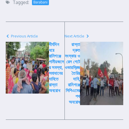
Tagged:
Barabani
Previous Article
Next Article
দীর্ঘদিন
রাস্তা
ধরে
দ্রুত
রানিগঞ্জে
সংস্কার ও
পানীয়জলে
রেল গেটে
র সমস্যা,
ওভারব্রিজ
সমাধানের
তৈরির
দাবিতে
দাবি,
রাস্তা
রানিগঞ্জে
অবরোধ
সিপিএমের
পথ
অবরোধ