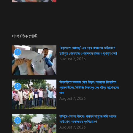
সাম্প্রতিক পোস্ট
‘রক্তদাতা জোগাড়’-এর চক্র চালোনোর অভিযোগে
1
দুর্গাপুরে গ্রেফতার ৩ প্রাক্তন ছাত্র ও তৃণমূল নেতা
August 7, 2026
সিদাবাড়িতে ভাসমান সৌর বিদ্যুৎ প্রকল্পের বিরোধিতা
2
গ্রামবাসীদের, ডিভিসির বিরুদ্ধে ফের তীব্র আন্দোলনের
ডাক
August 7, 2026
বার্নপুরে সেলের বিরুদ্ধে সাধারণ মানুষের জমি দখলের
3
অভিযোগ, আদালতের স্থগিতাদেশ
August 7, 2026