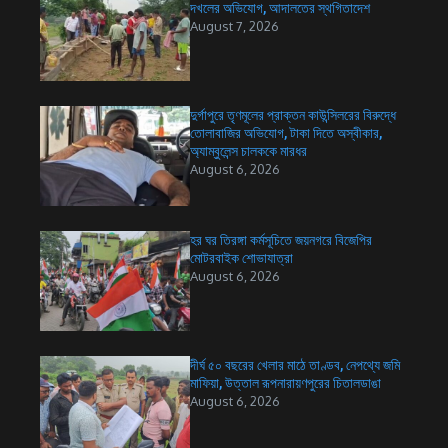
দখলের অভিযোগ, আদালতের স্থগিতাদেশ
August 7, 2026
দুর্গাপুরে তৃণমূলের প্রাক্তন কাউন্সিলরের বিরুদ্ধে
তোলাবাজির অভিযোগ, টাকা দিতে অস্বীকার,
অ্যাম্বুলেন্স চালককে মারধর
August 6, 2026
হর ঘর তিরঙ্গা কর্মসূচিতে জয়নগরে বিজেপির
মোটরবাইক শোভাযাত্রা
August 6, 2026
দীর্ঘ ৫০ বছরের খেলার মাঠে তাণ্ডব, নেপথ্যে জমি
মাফিয়া, উত্তাল রূপনারায়ণপুরের চিতালডাঙা
August 6, 2026