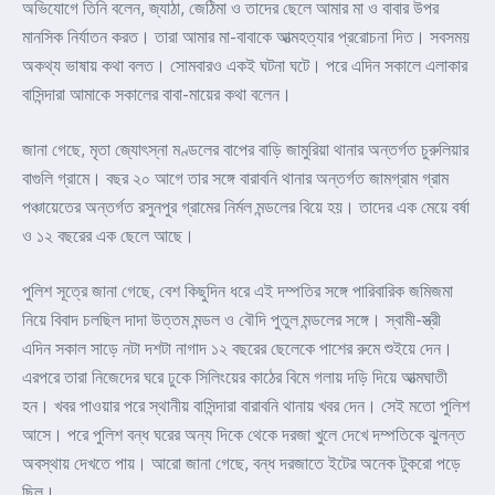
অভিযোগে তিনি বলেন, জ্যাঠা, জেঠিমা ও তাদের ছেলে আমার মা ও বাবার উপর
মানসিক নির্যাতন করত। তারা আমার মা-বাবাকে আত্মহত্যার প্ররোচনা দিত। সবসময়
অকথ্য ভাষায় কথা বলত। সোমবারও একই ঘটনা ঘটে। পরে এদিন সকালে এলাকার
বাসিন্দারা আমাকে সকালের বাবা-মায়ের কথা বলেন।
জানা গেছে, মৃতা জ্যোৎস্না মণ্ডলের বাপের বাড়ি জামুরিয়া থানার অন্তর্গত চুরুলিয়ার
বাগুলি গ্রামে। বছর ২০ আগে তার সঙ্গে বারাবনি থানার অন্তর্গত জামগ্রাম গ্রাম
পঞ্চায়েতের অন্তর্গত রসুনপুর গ্রামের নির্মল মন্ডলের বিয়ে হয়। তাদের এক মেয়ে বর্ষা
ও ১২ বছরের এক ছেলে আছে।
পুলিশ সূত্রে জানা গেছে, বেশ কিছুদিন ধরে এই দম্পতির সঙ্গে পারিবারিক জমিজমা
নিয়ে বিবাদ চলছিল দাদা উত্তম মন্ডল ও বৌদি পুতুল মন্ডলের সঙ্গে। স্বামী-স্ত্রী
এদিন সকাল সাড়ে নটা দশটা নাগাদ ১২ বছরের ছেলেকে পাশের রুমে শুইয়ে দেন।
এরপরে তারা নিজেদের ঘরে ঢুকে সিলিংয়ের কাঠের বিমে গলায় দড়ি দিয়ে আত্মঘাতী
হন। খবর পাওয়ার পরে স্থানীয় বাসিন্দারা বারাবনি থানায় খবর দেন। সেই মতো পুলিশ
আসে। পরে পুলিশ বন্ধ ঘরের অন্য দিকে থেকে দরজা খুলে দেখে দম্পতিকে ঝুলন্ত
অবস্থায় দেখতে পায়। আরো জানা গেছে, বন্ধ দরজাতে ইটের অনেক টুকরো পড়ে
ছিল।