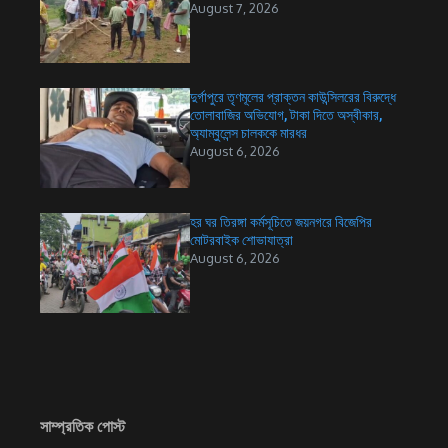
August 7, 2026
দুর্গাপুরে তৃণমূলের প্রাক্তন কাউন্সিলরের বিরুদ্ধে
তোলাবাজির অভিযোগ, টাকা দিতে অস্বীকার,
অ্যাম্বুলেন্স চালককে মারধর
August 6, 2026
হর ঘর তিরঙ্গা কর্মসূচিতে জয়নগরে বিজেপির
মোটরবাইক শোভাযাত্রা
August 6, 2026
সাম্প্রতিক পোস্ট