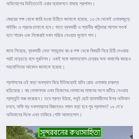
অভিযোগের ভিত্তিতেই এবার অ্যাকশনে নামছে প্রশাসন।
মেয়রের পক্ষ থেকে জারি হওয়া চিঠিতে জানানো হয়েছে, ১৩ মে থেকেই এলাকাজুড়ে
মাইকিং ও প্রচার চালানো হবে। যাতে ব্যবসায়ী ও স্থানীয় বাসিন্দারা আগাম সতর্ক
হতে পারেন এবং নিজেরাই দখল সরিয়ে নেওয়ার সুযোগ পান।
জানা গিয়েছে, ব্যবসায়ী নেতা শম্ভুনাথ ঝা-র পক্ষ থেকে বিষয়টি নিয়ে চিঠি দেওয়ার
পরই নড়েচড়ে বসে পুরনিগম। একই সঙ্গে আসানসোল চেম্বার অফ কমার্সের কাছেও
সহযোগিতার আবেদন জানানো হয়েছে।
প্রশাসনের এই কড়া অবস্থান ঘিরে ইতিমধ্যেই হাটন রোড এলাকায় চাঞ্চল্য
ছড়িয়েছে। বহু দোকানদার এখন নিজেদের দোকানের সামনের অংশ গুটিয়ে নেওয়ার
প্রস্তুতি শুরু করেছেন। তবে প্রশ্ন উঠছে, শুধুই ছোট ব্যবসায়ীদের উপর অভিযান
চলবে, নাকি বড় দখলদারদের বিরুদ্ধেও সমান কড়া হবে পুর প্রশাসন? ১৬ মে’র
অভিযানের দিকে এখন তাকিয়ে গোটা আসানসোল।