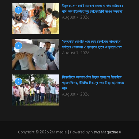
উত্তরবঙ্গে সরকারি চারুকলা কলেজ ও পর্ষদ কার্যালয়ের
1
দাবি, জলপাইগুড়িতে সুর চড়ালেন শিল্পী মঞ্চের সদস্যরা
August 7, 2026
‘রক্তদাতা জোগাড়’-এর চক্র চালোনোর অভিযোগে
2
দুর্গাপুরে গ্রেফতার ৩ প্রাক্তন ছাত্র ও তৃণমূল নেতা
August 7, 2026
সিদাবাড়িতে ভাসমান সৌর বিদ্যুৎ প্রকল্পের বিরোধিতা
3
গ্রামবাসীদের, ডিভিসির বিরুদ্ধে ফের তীব্র আন্দোলনের
ডাক
August 7, 2026
Copyright © 2026 2M media | Powered by
News Magazine X