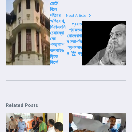
ডেটে’
বিলে
সইয়ের
Next Article
অভিযোগ,
প্রয়াত
ডিপিএসসি
প্রাক্তন
চেয়ারম্যা
মোহনবাগা
নের
ন সভাপতি
পদত্যাগে
স্বপনসাধ
জলপাইগু
ন ‘টুটু’ বসু
ড়িতে
বিতর্ক
Related Posts