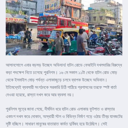
আসানসোলে এবার বড়সড় উচ্ছেদ অভিযান! হাটন রোডে বেআইনি দখলদারির বিরুদ্ধে
কড়া পদক্ষেপ নিতে চলেছে পুরনিগম। ১৬ মে সকাল ১১টা থেকে হাটন রোড মোড়
থেকে ইসমাইল মোড় পর্যন্ত এলাকাজুড়ে চলবে ব্যাপক উচ্ছেদ অভিযান।
ইতিমধ্যেই ব্যবসায়ী সংগঠনকে সরকারি চিঠি পাঠিয়ে প্রশাসনের তরফে স্পষ্ট বার্তা
দেওয়া হয়েছে, রাস্তা দখল করে আর ব্যবসা নয়।
পুরনিগম সূত্রে জানা গেছে, দীর্ঘদিন ধরে হাটন রোড এলাকায় ফুটপাত ও রাস্তার
একাংশ দখল করে দোকান, অস্থায়ী স্টল ও বিভিন্ন নির্মাণ গড়ে ওঠায় তীব্র যানজটের
সৃষ্টি হচ্ছিল। সাধারণ মানুষের যাতায়াত কার্যত দুর্বিষহ হয়ে উঠেছিল। সেই