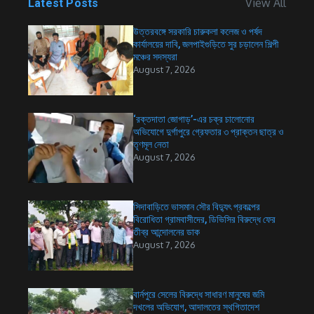
View All
Latest Posts
উত্তরবঙ্গে সরকারি চারুকলা কলেজ ও পর্ষদ
কার্যালয়ের দাবি, জলপাইগুড়িতে সুর চড়ালেন শিল্পী
মঞ্চের সদস্যরা
August 7, 2026
‘রক্তদাতা জোগাড়’-এর চক্র চালোনোর
অভিযোগে দুর্গাপুরে গ্রেফতার ৩ প্রাক্তন ছাত্র ও
তৃণমূল নেতা
August 7, 2026
সিদাবাড়িতে ভাসমান সৌর বিদ্যুৎ প্রকল্পের
বিরোধিতা গ্রামবাসীদের, ডিভিসির বিরুদ্ধে ফের
তীব্র আন্দোলনের ডাক
August 7, 2026
বার্নপুরে সেলের বিরুদ্ধে সাধারণ মানুষের জমি
দখলের অভিযোগ, আদালতের স্থগিতাদেশ