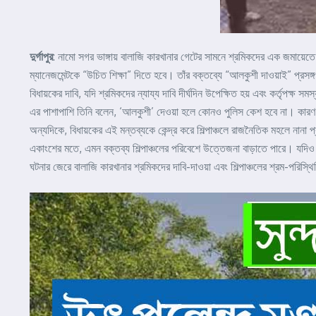
দুর্গাপুর
: নামো সগর ভাঙ্গায় বালাজি কারখানার গেটের সামনে শ্রমিকদের এক জমায়েতে উ
ম্যানেজমেন্টকে “উচিত শিক্ষা” দিতে হবে। তাঁর বক্তব্যে “আলকুশী দাওয়াই” প্রসঙ
বিধায়কের দাবি, যদি শ্রমিকদের ন্যায্য দাবি দীর্ঘদিন উপেক্ষিত হয় এবং কর্তৃপক
এর পাশাপাশি তিনি বলেন, ‘আলকুশী’ দেওয়া হলে কোনও পুলিস কেশ হবে না। কা
অন্যদিকে, বিধায়কের এই মন্তব্যকে কেন্দ্র করে শিল্পাঞ্চলে রাজনৈতিক মহলে নানা প্র
একাংশের মতে, এমন বক্তব্য শিল্পাঞ্চলের পরিবেশে উত্তেজনা বাড়াতে পারে। যদিও এই
ঘটনার জেরে বালাজি কারখানার শ্রমিকদের দাবি-দাওয়া এবং শিল্পাঞ্চলের শ্রম-পরিস্