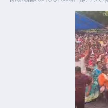
By
coalfieldtimes.com
No Comments
July 7, 2026
6:18 