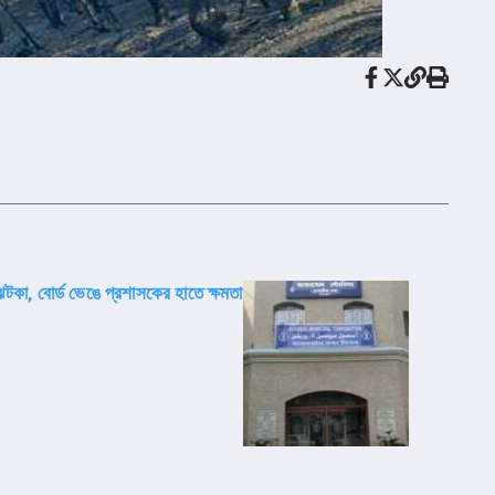
কা, বোর্ড ভেঙে প্রশাসকের হাতে ক্ষমতা