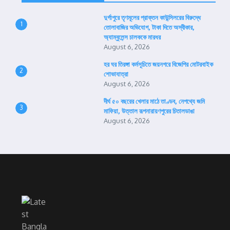
দুর্গাপুরে তৃণমূলের প্রাক্তন কাউন্সিলরের বিরুদ্ধে
1
তোলাবাজির অভিযোগ, টাকা দিতে অস্বীকার,
অ্যাম্বুলেন্স চালককে মারধর
August 6, 2026
হর ঘর তিরঙ্গা কর্মসূচিতে জয়নগরে বিজেপির মোটরবাইক
2
শোভাযাত্রা
August 6, 2026
দীর্ঘ ৫০ বছরের খেলার মাঠে তাণ্ডব, নেপথ্যে জমি
3
মাফিয়া, উত্তাল রূপনারায়ণপুরের চিতালডাঙা
August 6, 2026