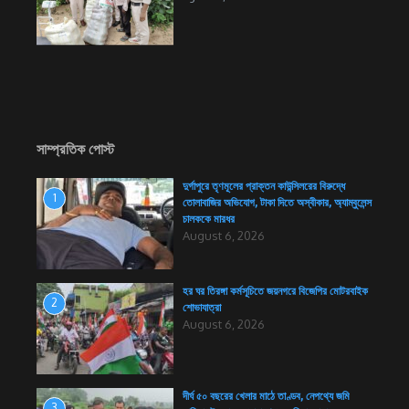
সাম্প্রতিক পোস্ট
দুর্গাপুরে তৃণমূলের প্রাক্তন কাউন্সিলরের বিরুদ্ধে
1
তোলাবাজির অভিযোগ, টাকা দিতে অস্বীকার, অ্যাম্বুলেন্স
চালককে মারধর
August 6, 2026
হর ঘর তিরঙ্গা কর্মসূচিতে জয়নগরে বিজেপির মোটরবাইক
2
শোভাযাত্রা
August 6, 2026
দীর্ঘ ৫০ বছরের খেলার মাঠে তাণ্ডব, নেপথ্যে জমি
3