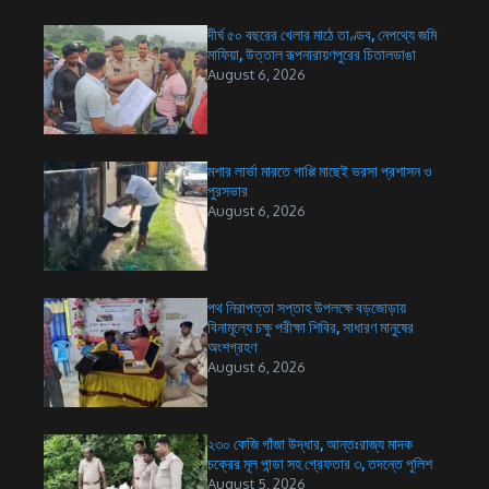
দীর্ঘ ৫০ বছরের খেলার মাঠে তাণ্ডব, নেপথ্যে জমি
মাফিয়া, উত্তাল রূপনারায়ণপুরের চিতালডাঙা
August 6, 2026
মশার লার্ভা মারতে গাপ্পি মাছেই ভরসা প্রশাসন ও
পুরসভার
August 6, 2026
পথ নিরাপত্তা সপ্তাহ উপলক্ষে বড়জোড়ায়
বিনামূল্যে চক্ষু পরীক্ষা শিবির, সাধারণ মানুষের
অংশগ্রহণ
August 6, 2026
২৩০ কেজি গাঁজা উদ্ধার, আন্তঃরাজ্য মাদক
চক্রের মূল পান্ডা সহ গ্রেফতার ৩, তদন্তে পুলিশ
August 5, 2026