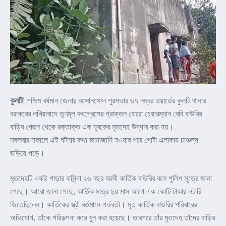
কুলটি
: পশ্চিম বর্ধমান জেলার আসানসোল পুরসভার ৬৭ নম্বর ওয়ার্ডের কুলটি থানার
বরাকরের লখিয়াবাদে তৃণমূল কংগ্রেসের প্রাক্তন বোরো চেয়ারম্যান বেবি বাউরির
বাড়ির পেছন থেকে রক্তাক্ত এক যুবকের মৃতদেহ উদ্ধার করা হয়।
মঙ্গলবার সকালে এই ঘটনার কথা জানাজানি হওয়ার পরে গোটা এলাকায় চাঞ্চল্য
ছড়িয়ে পড়ে।
মৃতদেহটি একই পাড়ার বাসিন্দা ২৬ বছর বয়সী কার্তিক বাউরির বলে পুলিশ সূত্রে জানা
গেছে। আরো জানা গেছে, কার্তিক মাত্র ছয় মাস আগে এক কোটি টাকার লটারি
জিতেছিলেন। কার্তিকের স্ত্রী বর্তমানে গর্ভবতী। মৃত কার্তিক বাউরির পরিবারের
অভিযোগ, তাঁকে পরিকল্পনা করে খুন করা হয়েছে। তারপরে তাঁর মৃতদেহ তাঁদের বাড়ির