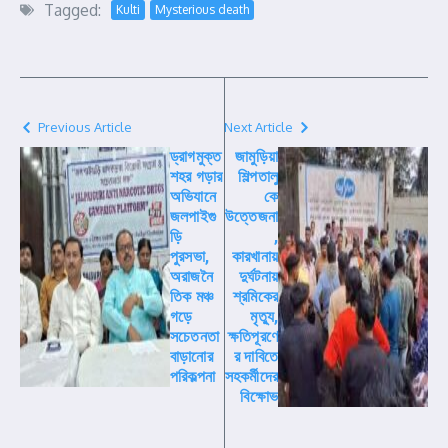
Tagged:
Kulti
Mysterious death
Previous Article
Next Article
ড্রাগমুক্ত
জামুড়িয়া
শহর গড়ার
শিল্পতালু
অভিযানে
কে
জলপাইগু
উত্তেজনা
ড়ি
,
পুরসভা,
কারখানায়
অরাজনৈ
দুর্ঘটনায়
তিক মঞ্চ
শ্রমিকের
গড়ে
মৃত্যু,
সচেতনতা
ক্ষতিপূরণে
বাড়ানোর
র দাবিতে
পরিকল্পনা
সহকর্মীদের
বিক্ষোভ