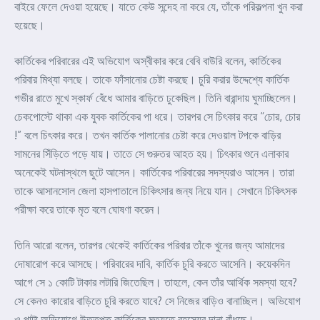
বাইরে ফেলে দেওয়া হয়েছে। যাতে কেউ সন্দেহ না করে যে, তাঁকে পরিকল্পনা খুন করা
হয়েছে।
কার্তিকের পরিবারের এই অভিযোগ অস্বীকার করে বেবি বাউরি বলেন, কার্তিকের
পরিবার মিথ্যা বলছে। তাকে ফাঁসানোর চেষ্টা করছে। চুরি করার উদ্দেশ্যে কার্তিক
গভীর রাতে মুখে স্কার্ফ বেঁধে আমার বাড়িতে ঢুকেছিল। তিনি বারান্দায় ঘুমাচ্ছিলেন।
চেকপোস্টে থাকা এক যুবক কার্তিকের পা ধরে। তারপর সে চিৎকার করে “চোর, চোর
!” বলে চিৎকার করে। তখন কার্তিক পালানোর চেষ্টা করে দেওয়াল টপকে বাড়ির
সামনের সিঁড়িতে পড়ে যায়। তাতে সে গুরুতর আহত হয়। চিৎকার শুনে এলাকার
অনেকেই ঘটনাস্থলে ছুটে আসেন। কার্তিকের পরিবারের সদস্যরাও আসেন। তারা
তাকে আসানসোল জেলা হাসপাতালে চিকিৎসার জন্য নিয়ে যান। সেখানে চিকিৎসক
পরীক্ষা করে তাকে মৃত বলে ঘোষণা করেন।
তিনি আরো বলেন, তারপর থেকেই কার্তিকের পরিবার তাঁকে খুনের জন্য আমাদের
দোষারোপ করে আসছে। পরিবারের দাবি, কার্তিক চুরি করতে আসেনি। কয়েকদিন
আগে সে ১ কোটি টাকার লটারি জিতেছিল। তাহলে, কেন তাঁর আর্থিক সমস্যা হবে?
সে কেনও কারোর বাড়িতে চুরি করতে যাবে? সে নিজের বাড়িও বানাচ্ছিল। অভিযোগ
ও পাল্টা অভিযোগে উত্তপ্ত কার্তিকের মৃত্যুতে রহস্যের দানা বাঁধছে।