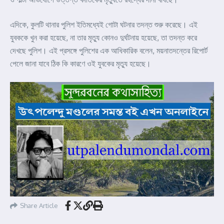
এদিকে, কুলটি থানার পুলিশ ইতিমধ্যেই গোটা ঘটনার তদন্ত শুরু করেছে। এই
যুবককে খুন করা হয়েছে, না তার মৃত্যু কোনও দুর্ঘটনায় হয়েছে, তা তদন্ত করে
দেখছে পুলিশ। এই প্রসঙ্গে পুলিশের এক আধিকারিক বলেন, ময়নাতদন্তের রিপোর্ট
পেলে জানা যাবে ঠিক কি কারণে ওই যুবকের মৃত্যু হয়েছে।
Share Article