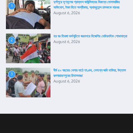
দুর্গাপুরে তৃণমূলের প্রাক্তন কাউন্সিলরের বিরুদ্ধে তোলাবাজির
1
অভিযোগ, টাকা দিতে অস্বীকার, অ্যাম্বুলেন্স চালককে মারধর
August 6, 2026
হর ঘর তিরঙ্গা কর্মসূচিতে জয়নগরে বিজেপির মোটরবাইক শোভাযাত্রা
2
August 6, 2026
দীর্ঘ ৫০ বছরের খেলার মাঠে তাণ্ডব, নেপথ্যে জমি মাফিয়া, উত্তাল
3
রূপনারায়ণপুরের চিতালডাঙা
August 6, 2026