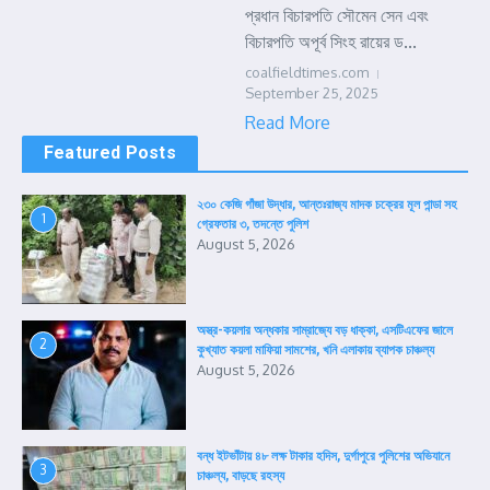
প্রধান বিচারপতি সৌমেন সেন এবং
বিচারপতি অপূর্ব সিংহ রায়ের ড...
coalfieldtimes.com
September 25, 2025
Read More
Featured Posts
২৩০ কেজি গাঁজা উদ্ধার, আন্তঃরাজ্য মাদক চক্রের মূল পান্ডা সহ
1
গ্রেফতার ৩, তদন্তে পুলিশ
August 5, 2026
অস্ত্র-কয়লার অন্ধকার সাম্রাজ্যে বড় ধাক্কা, এসটিএফের জালে
2
কুখ্যাত কয়লা মাফিয়া সামশের, খনি এলাকায় ব্যাপক চাঞ্চল্য
August 5, 2026
বন্ধ ইটভাঁটায় ৪৮ লক্ষ টাকার হদিস, দুর্গাপুরে পুলিশের অভিযানে
3
চাঞ্চল্য, বাড়ছে রহস্য