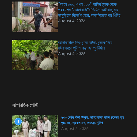
“আগে ৫০০, এখন ২০০”, বালির ট্রাক থেকে
প্রকাশ্যে “তোলাবাজি”র ভিডিও ভাইরাল, ধৃত
জামুড়িয়ার বিজেপি নেতা, অস্বস্তিতে পদ্ম শিবির
August 4, 2026
আসানসোলে শিশু খুনের ঘটনা, ধৃতকে নিয়ে
ঘটনাস্থলে পুলিশ, করা হল পুনর্নির্মান
August 4, 2026
সাম্প্রতিক পোস্ট
২৩০ কেজি গাঁজা উদ্ধার, আন্তঃরাজ্য মাদক চক্রের মূল
1
পান্ডা সহ গ্রেফতার ৩, তদন্তে পুলিশ
August 5, 2026